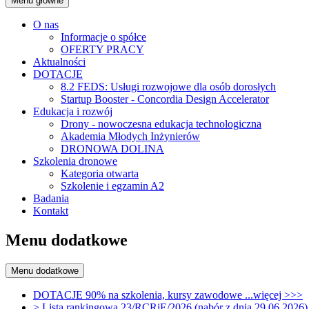
Menu główne
O nas
Informacje o spółce
OFERTY PRACY
Aktualności
DOTACJE
8.2 FEDS: Usługi rozwojowe dla osób dorosłych
Startup Booster - Concordia Design Accelerator
Edukacja i rozwój
Drony - nowoczesna edukacja technologiczna
Akademia Młodych Inżynierów
DRONOWA DOLINA
Szkolenia dronowe
Kategoria otwarta
Szkolenie i egzamin A2
Badania
Kontakt
Menu dodatkowe
Menu dodatkowe
DOTACJE 90% na szkolenia, kursy zawodowe ...więcej >>>
> Lista rankingowa 23/RCRiE/2026 (nabór z dnia 29.06.2026)