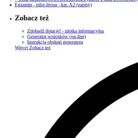
Egzamin - pilot drona - kat. A2 (zapisy)
Zobacz też
Zdobądź dotacje! - ulotka informacyjna
Generator wniosków (on-line)
Instrukcja obsługi generatora
Więcej
Zobacz też