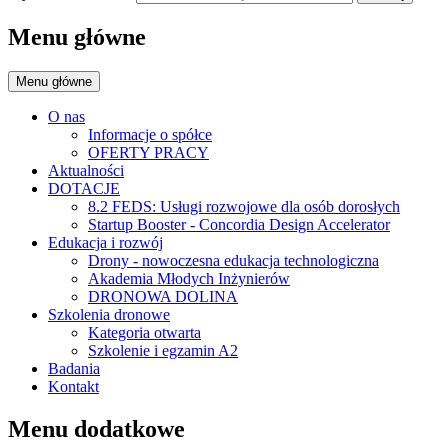
Menu główne
Menu główne
O nas
Informacje o spółce
OFERTY PRACY
Aktualności
DOTACJE
8.2 FEDS: Usługi rozwojowe dla osób dorosłych
Startup Booster - Concordia Design Accelerator
Edukacja i rozwój
Drony - nowoczesna edukacja technologiczna
Akademia Młodych Inżynierów
DRONOWA DOLINA
Szkolenia dronowe
Kategoria otwarta
Szkolenie i egzamin A2
Badania
Kontakt
Menu dodatkowe