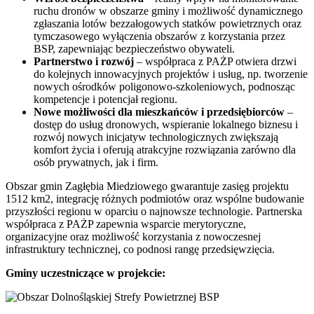
ruchu dronów w obszarze gminy i możliwość dynamicznego
zgłaszania lotów bezzałogowych statków powietrznych oraz
tymczasowego wyłączenia obszarów z korzystania przez
BSP, zapewniając bezpieczeństwo obywateli.
Partnerstwo i rozwój
– współpraca z PAŻP otwiera drzwi
do kolejnych innowacyjnych projektów i usług, np. tworzenie
nowych ośrodków poligonowo-szkoleniowych, podnosząc
kompetencje i potencjał regionu.
Nowe możliwości dla mieszkańców i przedsiębiorców
–
dostęp do usług dronowych, wspieranie lokalnego biznesu i
rozwój nowych inicjatyw technologicznych zwiększają
komfort życia i oferują atrakcyjne rozwiązania zarówno dla
osób prywatnych, jak i firm.
Obszar gmin Zagłębia Miedziowego gwarantuje zasięg projektu
1512 km2, integrację różnych podmiotów oraz wspólne budowanie
przyszłości regionu w oparciu o najnowsze technologie. Partnerska
współpraca z PAŻP zapewnia wsparcie merytoryczne,
organizacyjne oraz możliwość korzystania z nowoczesnej
infrastruktury technicznej, co podnosi rangę przedsięwzięcia.
Gminy uczestniczące w projekcie: