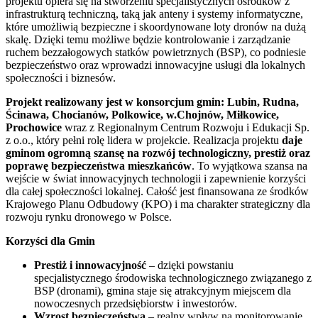
projektu opiera się na stworzeniu specjalistycznych ośrodków z
infrastrukturą techniczną, taką jak anteny i systemy informatyczne,
które umożliwią bezpieczne i skoordynowane loty dronów na dużą
skalę. Dzięki temu możliwe będzie kontrolowanie i zarządzanie
ruchem bezzałogowych statków powietrznych (BSP), co podniesie
bezpieczeństwo oraz wprowadzi innowacyjne usługi dla lokalnych
społeczności i biznesów.
Projekt realizowany jest w konsorcjum gmin: Lubin, Rudna,
Ścinawa, Chocianów, Polkowice, w.Chojnów, Miłkowice,
Prochowice
wraz z Regionalnym Centrum Rozwoju i Edukacji Sp.
z o.o., który pełni rolę lidera w projekcie. Realizacja projektu
daje
gminom ogromną szansę na rozwój technologiczny, prestiż oraz
poprawę bezpieczeństwa mieszkańców
. To wyjątkowa szansa na
wejście w świat innowacyjnych technologii i zapewnienie korzyści
dla całej społeczności lokalnej. Całość jest finansowana ze środków
Krajowego Planu Odbudowy (KPO) i ma charakter strategiczny dla
rozwoju rynku dronowego w Polsce.
Korzyści dla Gmin
Prestiż i innowacyjność
– dzięki powstaniu
specjalistycznego środowiska technologicznego związanego z
BSP (dronami), gmina staje się atrakcyjnym miejscem dla
nowoczesnych przedsiębiorstw i inwestorów.
Wzrost bezpieczeństwa
– realny wpływ na monitorowanie